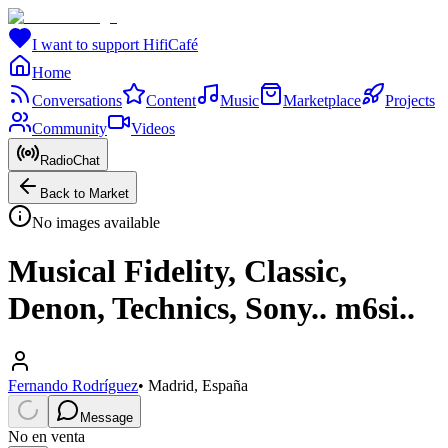
I want to support HifiCafé
Home
Conversations
Content
Music
Marketplace
Projects
Community
Videos
RadioChat
Back to Market
No images available
Musical Fidelity, Classic,
Denon, Technics, Sony.. m6si..
Fernando Rodríguez
•
Madrid, España
Message
No en venta