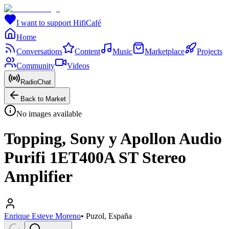
I want to support HifiCafé
Home
Conversations
Content
Music
Marketplace
Projects
Community
Videos
RadioChat
Back to Market
No images available
Topping, Sony y Apollon Audio
Purifi 1ET400A ST Stereo
Amplifier
Enrique Esteve Moreno
•
Puzol, España