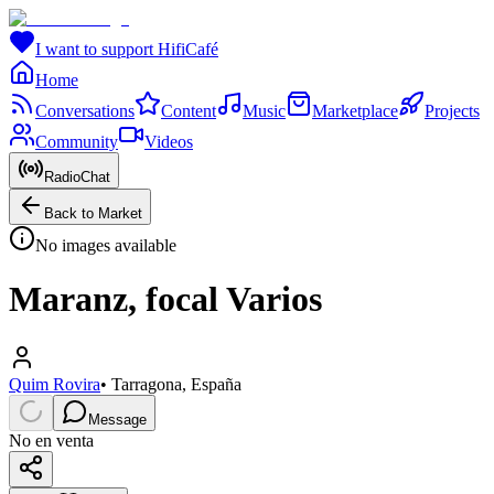
I want to support HifiCafé
Home
Conversations
Content
Music
Marketplace
Projects
Community
Videos
RadioChat
Back to Market
No images available
Maranz, focal Varios
Quim Rovira
•
Tarragona, España
Message
No en venta