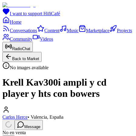
I want to support HifiCafé
Home
Conversations
Content
Music
Marketplace
Projects
Community
Videos
RadioChat
Back to Market
No images available
Krell Kav300i ampli y cd
player y hts con bowers
Carlos Herce
•
Valencia, España
Message
No en venta