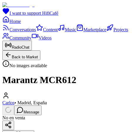
I want to support HifiCafé
Home
Conversations
Content
Music
Marketplace
Projects
Community
Videos
RadioChat
Back to Market
No images available
Marantz MCR612
Carlos
•
Madrid, España
Message
No en venta