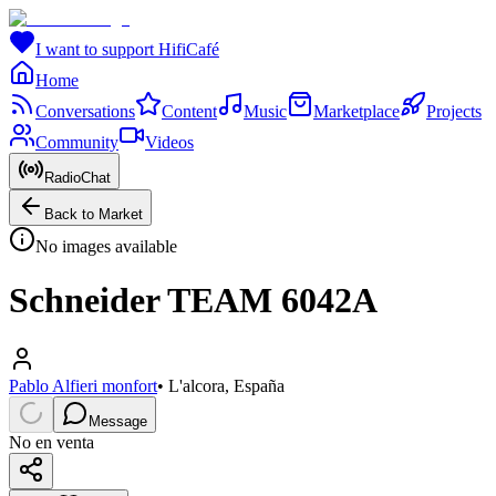
I want to support HifiCafé
Home
Conversations
Content
Music
Marketplace
Projects
Community
Videos
RadioChat
Back to Market
No images available
Schneider TEAM 6042A
Pablo Alfieri monfort
•
L'alcora, España
Message
No en venta