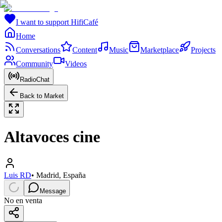
I want to support HifiCafé
Home
Conversations
Content
Music
Marketplace
Projects
Community
Videos
RadioChat
Back to Market
Altavoces cine
Luis RD
•
Madrid, España
Message
No en venta