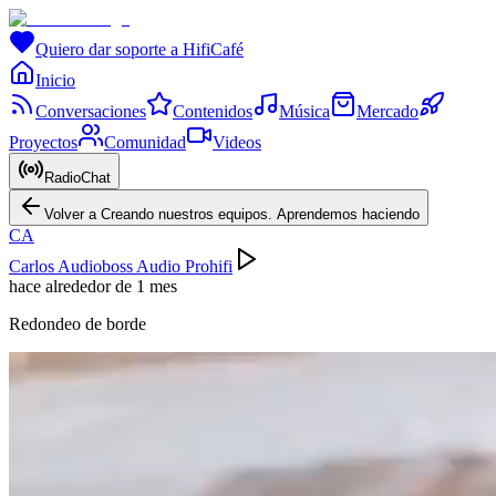
Quiero dar soporte a HifiCafé
Inicio
Conversaciones
Contenidos
Música
Mercado
Proyectos
Comunidad
Videos
RadioChat
Volver a Creando nuestros equipos. Aprendemos haciendo
CA
Carlos Audioboss Audio Prohifi
hace alrededor de 1 mes
Redondeo de borde