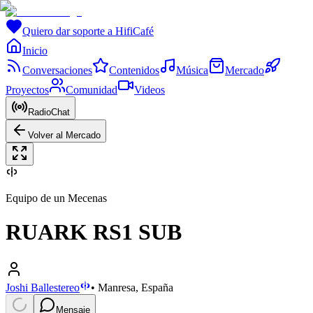
Quiero dar soporte a HifiCafé
Inicio
Conversaciones
Contenidos
Música
Mercado
Proyectos
Comunidad
Videos
RadioChat
Volver al Mercado
Equipo de un Mecenas
RUARK RS1 SUB
Joshi Ballestereo
•
Manresa, España
Mensaje