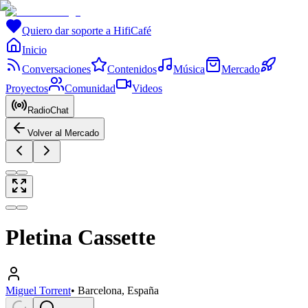
Quiero dar soporte a HifiCafé
Inicio
Conversaciones
Contenidos
Música
Mercado
Proyectos
Comunidad
Videos
RadioChat
Volver al Mercado
Pletina Cassette
Miguel Torrent
•
Barcelona, España