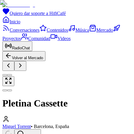
Quiero dar soporte a HifiCafé
Inicio
Conversaciones
Contenidos
Música
Mercado
Proyectos
Comunidad
Videos
RadioChat
Volver al Mercado
Pletina Cassette
Miguel Torrent
•
Barcelona, España