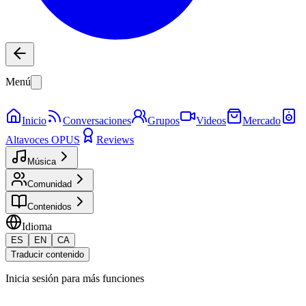
Menú
Inicio
Conversaciones
Grupos
Videos
Mercado
Altavoces OPUS
Reviews
Música
Comunidad
Contenidos
Idioma
ES
EN
CA
Traducir contenido
Inicia sesión para más funciones