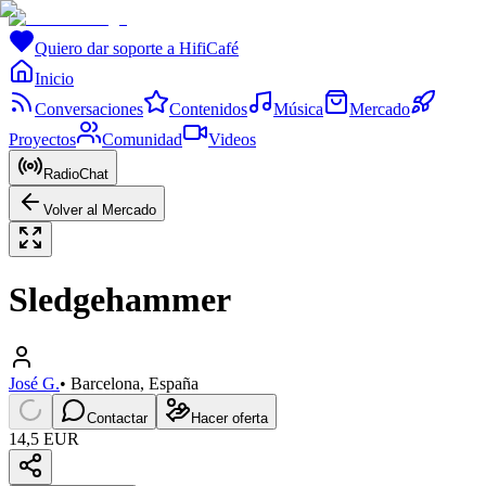
Quiero dar soporte a HifiCafé
Inicio
Conversaciones
Contenidos
Música
Mercado
Proyectos
Comunidad
Videos
RadioChat
Volver al Mercado
Sledgehammer
José G.
•
Barcelona, España
Contactar
Hacer oferta
14,5 EUR