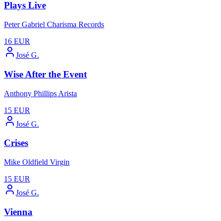
Plays Live
Peter Gabriel Charisma Records
16
EUR
José G.
Wise After the Event
Anthony Phillips Arista
15
EUR
José G.
Crises
Mike Oldfield Virgin
15
EUR
José G.
Vienna