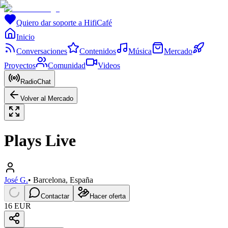
Quiero dar soporte a HifiCafé
Inicio
Conversaciones
Contenidos
Música
Mercado
Proyectos
Comunidad
Videos
RadioChat
Volver al Mercado
Plays Live
José G.
•
Barcelona, España
Contactar
Hacer oferta
16 EUR