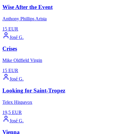
Wise After the Event
Anthony Phillips Arista
15
EUR
José G.
Crises
Mike Oldfield Virgin
15
EUR
José G.
Looking for Saint-Tropez
Telex Hispavox
19,5
EUR
José G.
Vienna