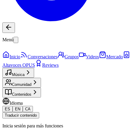
Menú
Inicio
Conversaciones
Grupos
Videos
Mercado
Altavoces OPUS
Reviews
Música
Comunidad
Contenidos
Idioma
ES
EN
CA
Traducir contenido
Inicia sesión para más funciones