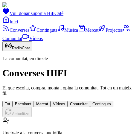
Vull donar suport a HifiCafé
Inici
Converses
Continguts
Música
Mercat
Projectes
Comunitat
Vídeos
RadioChat
La comunitat, en directe
Converses HIFI
El que escolta, compra, monta i opina la comunitat. Tot en un mateix
fil.
Tot
Escoltant
Mercat
Vídeos
Comunitat
Continguts
Actualitza
Uneix-te a la conversa audiòfila