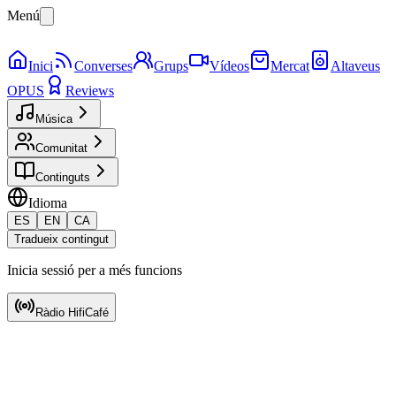
Menú
Inici
Converses
Grups
Vídeos
Mercat
Altaveus
OPUS
Reviews
Música
Comunitat
Continguts
Idioma
ES
EN
CA
Tradueix contingut
Inicia sessió per a més funcions
Ràdio HifiCafé