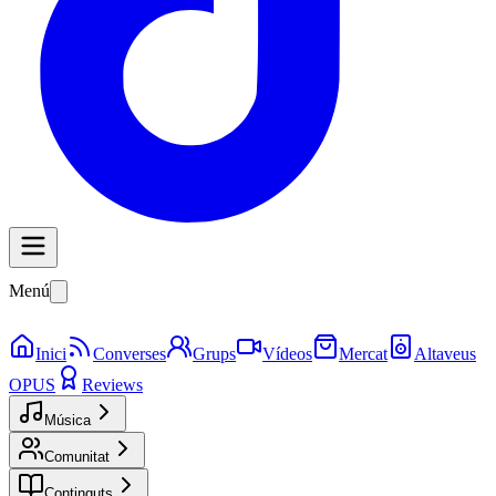
Menú
Inici
Converses
Grups
Vídeos
Mercat
Altaveus
OPUS
Reviews
Música
Comunitat
Continguts