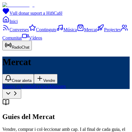
Vull donar suport a HifiCafé
Inici
Converses
Continguts
Música
Mercat
Projectes
Comunitat
Vídeos
RadioChat
Mercat
Crear alerta
Vendre
Equips en venda
Reviews
Marques
Guies del Mercat
Vendre, comprar i col·leccionar amb cap. I al final de cada guia, el