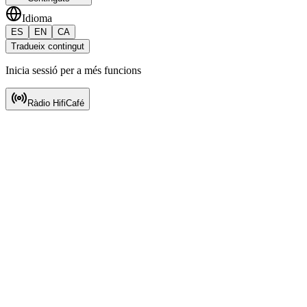
Idioma
ES
EN
CA
Tradueix contingut
Inicia sessió per a més funcions
Ràdio HifiCafé