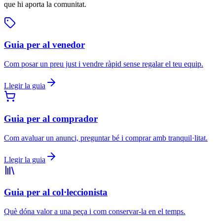
que hi aporta la comunitat.
Guia per al venedor
Com posar un preu just i vendre ràpid sense regalar el teu equip.
Llegir la guia
Guia per al comprador
Com avaluar un anunci, preguntar bé i comprar amb tranquil·litat.
Llegir la guia
Guia per al col·leccionista
Què dóna valor a una peça i com conservar-la en el temps.