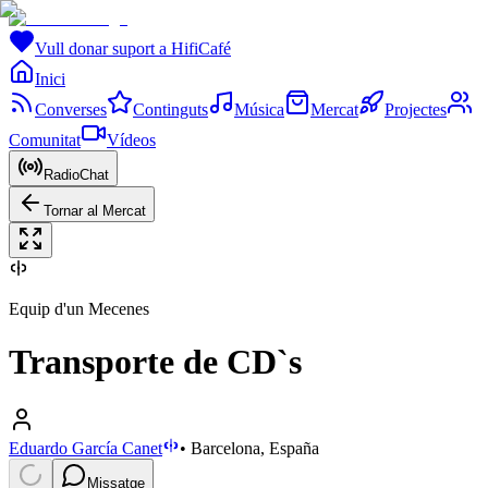
Vull donar suport a HifiCafé
Inici
Converses
Continguts
Música
Mercat
Projectes
Comunitat
Vídeos
RadioChat
Tornar al Mercat
Equip d'un Mecenes
Transporte de CD`s
Eduardo García Canet
•
Barcelona, España
Missatge