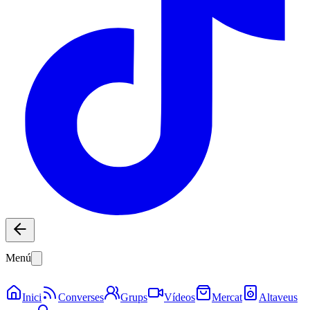
Menú
Inici
Converses
Grups
Vídeos
Mercat
Altaveus