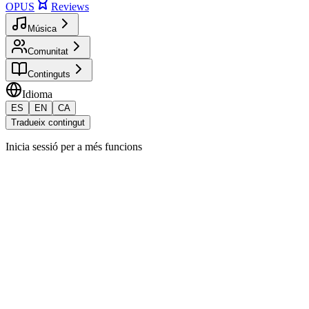
OPUS
Reviews
Música
Comunitat
Continguts
Idioma
ES
EN
CA
Tradueix contingut
Inicia sessió per a més funcions