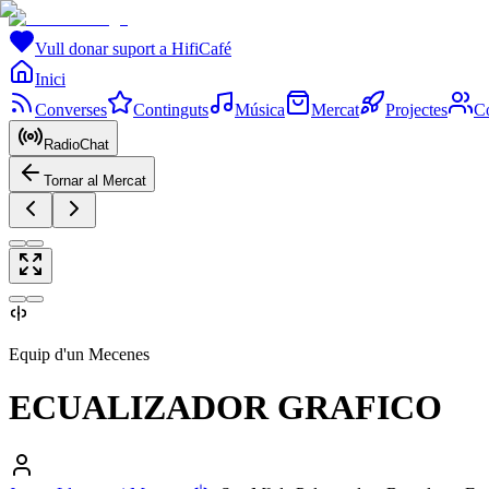
Vull donar suport a HifiCafé
Inici
Converses
Continguts
Música
Mercat
Projectes
C
RadioChat
Tornar al Mercat
Equip d'un Mecenes
ECUALIZADOR GRAFICO