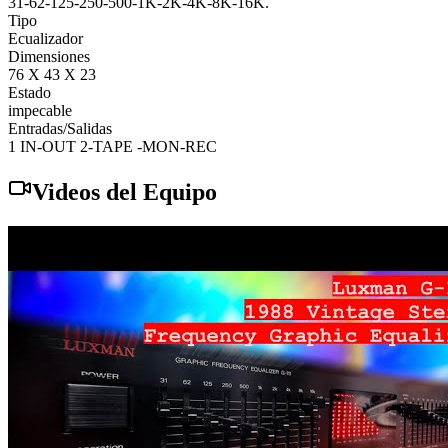
31-62-125-250-500-1K-2K-4K-8K-16K.
Tipo
Ecualizador
Dimensiones
76 X 43 X 23
Estado
impecable
Entradas/Salidas
1 IN-OUT 2-TAPE -MON-REC
Videos del Equipo