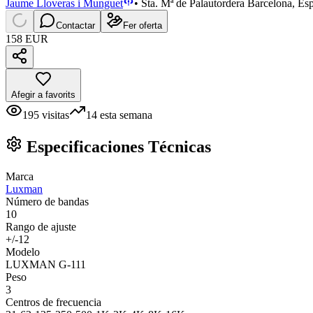
Jaume Lloveras i Munguet
•
Sta. Mª de Palautordera Barcelona, Es
Contactar
Fer oferta
158 EUR
Afegir a favorits
195
visitas
14
esta semana
Especificaciones Técnicas
Marca
Luxman
Número de bandas
10
Rango de ajuste
+/-12
Modelo
LUXMAN G-111
Peso
3
Centros de frecuencia