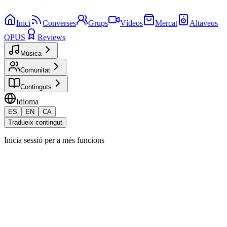
Inici
Converses
Grups
Vídeos
Mercat
Altaveus
OPUS
Reviews
Música
Comunitat
Continguts
Idioma
ES
EN
CA
Tradueix contingut
Inicia sessió per a més funcions