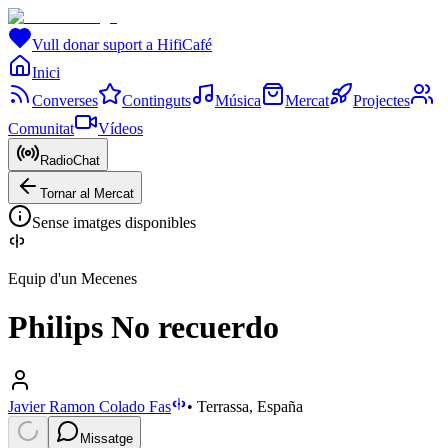
Vull donar suport a HifiCafé
Inici
Converses
Continguts
Música
Mercat
Projectes
Comunitat
Vídeos
RadioChat
Tornar al Mercat
Sense imatges disponibles
Equip d'un Mecenes
Philips No recuerdo
Javier Ramon Colado Fas
•
Terrassa, España
Missatge