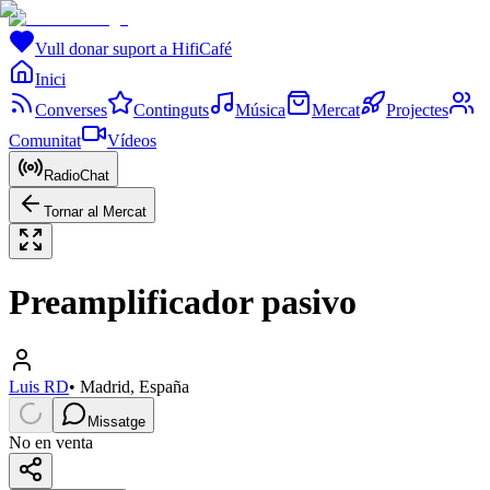
Vull donar suport a HifiCafé
Inici
Converses
Continguts
Música
Mercat
Projectes
Comunitat
Vídeos
RadioChat
Tornar al Mercat
Preamplificador pasivo
Luis RD
•
Madrid, España
Missatge
No en venta