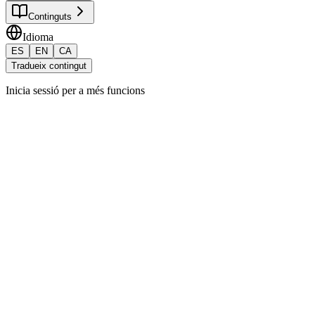
Continguts
Idioma
ES
EN
CA
Tradueix contingut
Inicia sessió per a més funcions