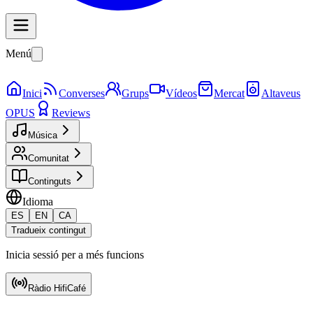
Menú
Inici
Converses
Grups
Vídeos
Mercat
Altaveus
OPUS
Reviews
Música
Comunitat
Continguts
Idioma
ES
EN
CA
Tradueix contingut
Inicia sessió per a més funcions
Ràdio HifiCafé