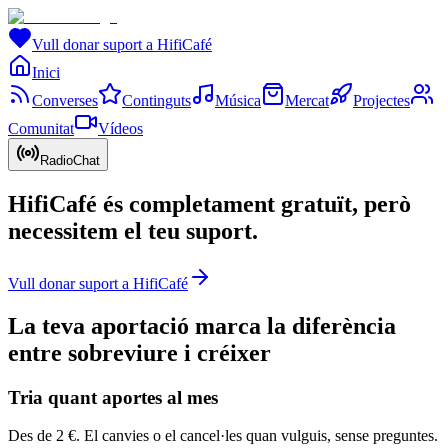
Vull donar suport a HifiCafé
Inici
Converses
Continguts
Música
Mercat
Projectes
Comunitat
Vídeos
RadioChat
HifiCafé és completament gratuït,
però
necessitem el teu suport.
Vull donar suport a HifiCafé
La teva aportació marca la diferència
entre sobreviure i créixer
Tria quant aportes al mes
Des de 2 €. El canvies o el cancel·les quan vulguis, sense preguntes.