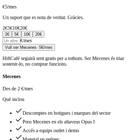
€
5
/mes
Un suport que es nota de veritat. Gràcies.
2€
5€
10€
20€
2
€
5
€
10
€
20
€
€/mes
Vull ser Mecenes
·
5
€/mes
HifiCafé seguirà sent gratis per a tothom. Ser Mecenes és triar
sostenir-lo, no comprar funcions.
Mecenes
Des de 2 €/mes
Què inclou
Descomptes en botigues i marques del sector
Preu Mecenes en els altaveus Opus I
Accés a equips outlet i demo
Material en préstec