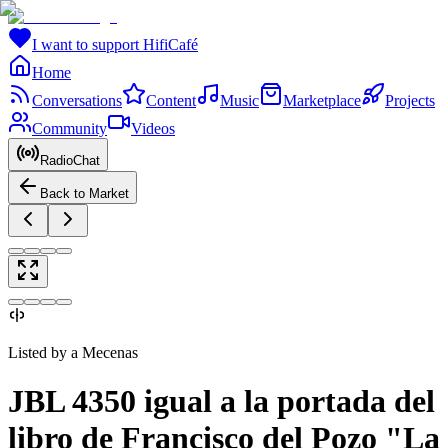
I want to support HifiCafé
Home
Conversations
Content
Music
Marketplace
Projects
Community
Videos
RadioChat
Back to Market
Listed by a Mecenas
JBL 4350 igual a la portada del
libro de Francisco del Pozo "La