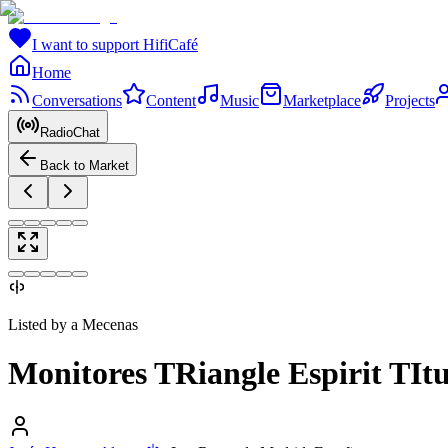
I want to support HifiCafé
Home
Conversations
Content
Music
Marketplace
Projects
RadioChat
Back to Market
Listed by a Mecenas
Monitores TRiangle Espirit TIt