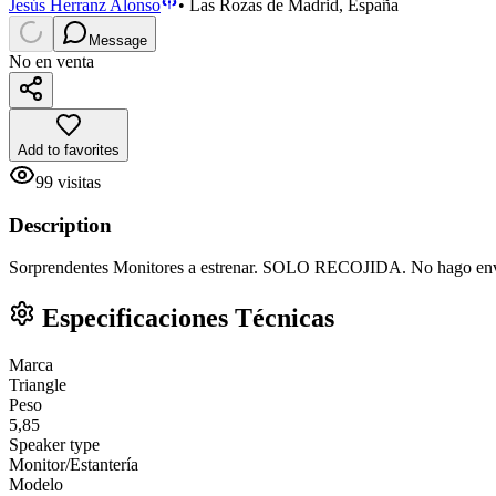
Jesús Herranz Alonso
•
Las Rozas de Madrid, España
Message
No en venta
Add to favorites
99
visitas
Description
Sorprendentes Monitores a estrenar. SOLO RECOJIDA. No hago env
Especificaciones Técnicas
Marca
Triangle
Peso
5,85
Speaker type
Monitor/Estantería
Modelo