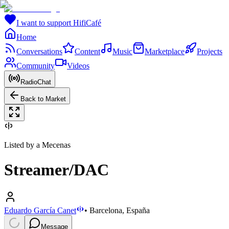
I want to support HifiCafé
Home
Conversations
Content
Music
Marketplace
Projects
Community
Videos
RadioChat
Back to Market
Listed by a Mecenas
Streamer/DAC
Eduardo García Canet
•
Barcelona, España
Message