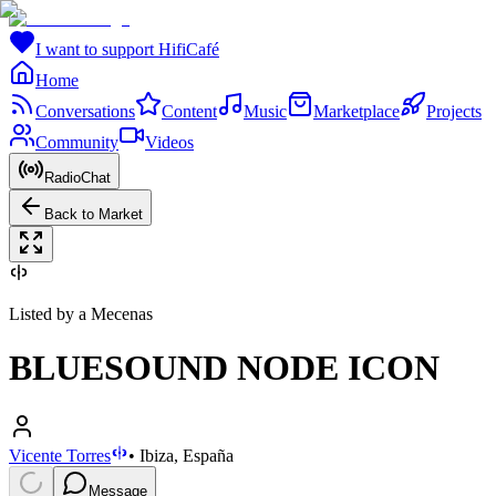
I want to support HifiCafé
Home
Conversations
Content
Music
Marketplace
Projects
Community
Videos
RadioChat
Back to Market
Listed by a Mecenas
BLUESOUND NODE ICON
Vicente Torres
•
Ibiza, España
Message