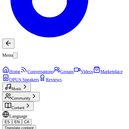
Menu
Home
Conversations
Groups
Videos
Marketplace
OPUS Speakers
Reviews
Music
Community
Content
Language
ES
EN
CA
Translate content