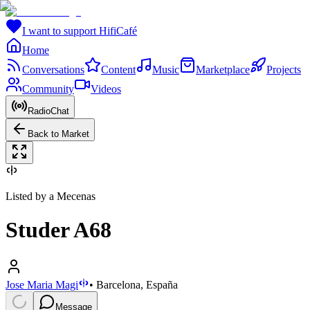
I want to support HifiCafé
Home
Conversations
Content
Music
Marketplace
Projects
Community
Videos
RadioChat
Back to Market
Listed by a Mecenas
Studer A68
Jose Maria Magi
•
Barcelona, España
Message