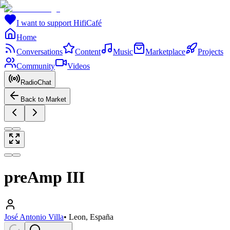
I want to support HifiCafé
Home
Conversations
Content
Music
Marketplace
Projects
Community
Videos
RadioChat
Back to Market
preAmp III
José Antonio Villa
•
Leon, España