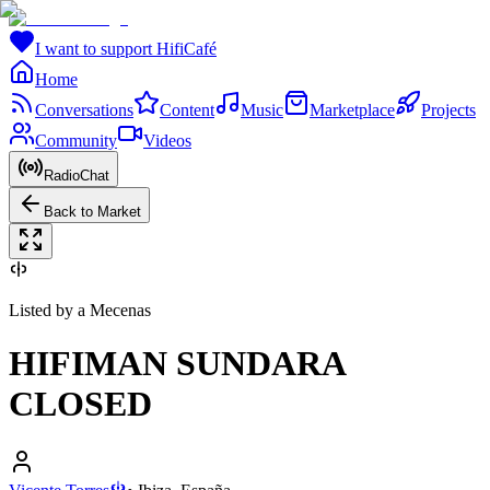
I want to support HifiCafé
Home
Conversations
Content
Music
Marketplace
Projects
Community
Videos
RadioChat
Back to Market
Listed by a Mecenas
HIFIMAN SUNDARA
CLOSED