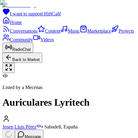
I want to support HifiCafé
Home
Conversations
Content
Music
Marketplace
Projects
Community
Videos
RadioChat
Back to Market
Listed by a Mecenas
Auriculares Lyritech
Josep Lluis Pérez
•
Sabadell, España
Message