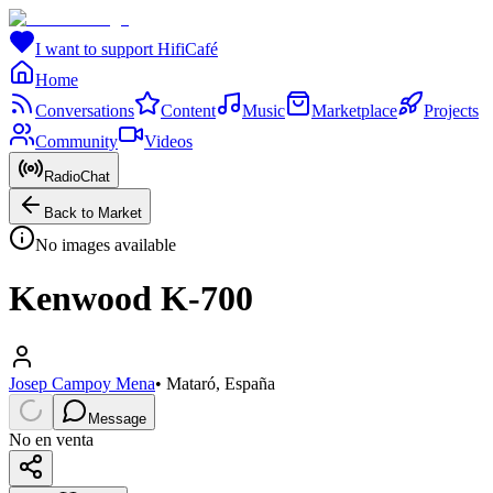
I want to support HifiCafé
Home
Conversations
Content
Music
Marketplace
Projects
Community
Videos
RadioChat
Back to Market
No images available
Kenwood K-700
Josep Campoy Mena
•
Mataró, España
Message
No en venta