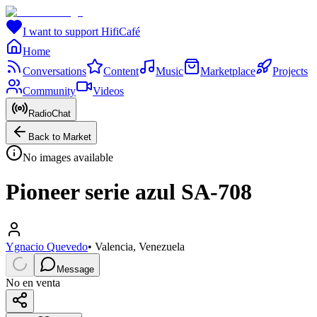
I want to support HifiCafé
Home
Conversations
Content
Music
Marketplace
Projects
Community
Videos
RadioChat
Back to Market
No images available
Pioneer serie azul SA-708
Ygnacio Quevedo
•
Valencia, Venezuela
Message
No en venta