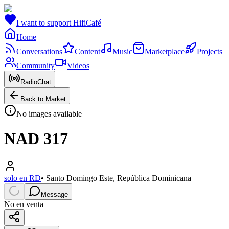
I want to support HifiCafé
Home
Conversations
Content
Music
Marketplace
Projects
Community
Videos
RadioChat
Back to Market
No images available
NAD 317
solo en RD
•
Santo Domingo Este, República Dominicana
Message
No en venta