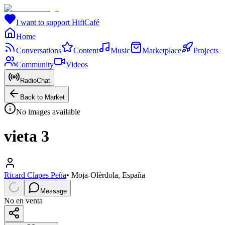
I want to support HifiCafé
Home
Conversations
Content
Music
Marketplace
Projects
Community
Videos
RadioChat
Back to Market
No images available
vieta 3
Ricard Clapes Peña
•
Moja-Olèrdola, España
Message
No en venta