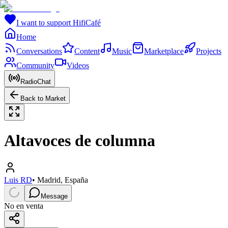
I want to support HifiCafé
Home
Conversations
Content
Music
Marketplace
Projects
Community
Videos
RadioChat
Back to Market
Altavoces de columna
Luis RD
•
Madrid, España
Message
No en venta