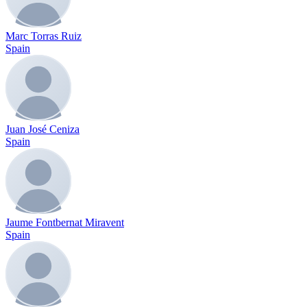
Marc Torras Ruiz
Spain
Juan José Ceniza
Spain
Jaume Fontbernat Miravent
Spain