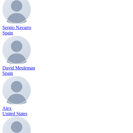
Sergio Navarro
Spain
David Meuleman
Spain
Alex
United States