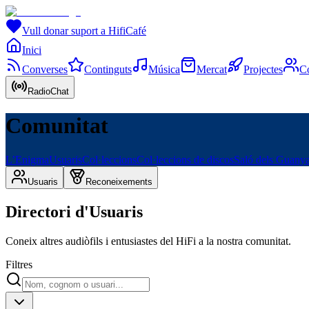
Vull donar suport a HifiCafé
Inici
Converses
Continguts
Música
Mercat
Projectes
C
RadioChat
Comunitat
L’Enigma
Usuaris
Col·leccions
Col·leccions de discos
Saló dels Guany
Usuaris
Reconeixements
Directori d'Usuaris
Coneix altres audiòfils i entusiastes del HiFi a la nostra comunitat.
Filtres