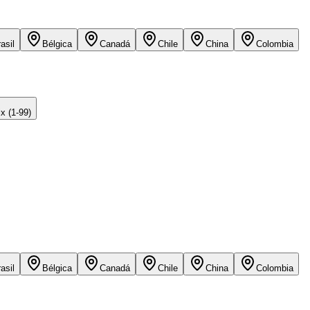
asil
Bélgica
Canadá
Chile
China
Colombia
x (1-99)
asil
Bélgica
Canadá
Chile
China
Colombia