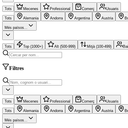
Tots
Mecenes
Professional
Comerç
Usuaris
Tots
Alemania
Andorra
Argentina
Austria
Br
Més països...
Tots
Top (1000+)
Alt (500-999)
Mitjà (100-499)
Bai
Filtres
Tots
Mecenes
Professional
Comerç
Usuaris
Tots
Alemania
Andorra
Argentina
Austria
Br
Més països...