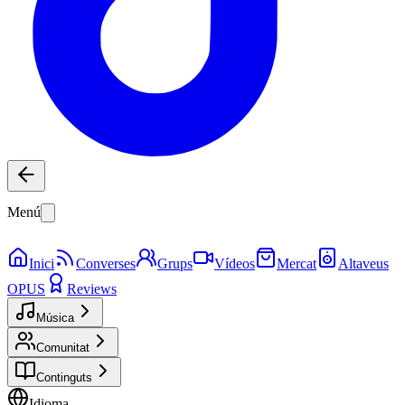
Menú
Inici
Converses
Grups
Vídeos
Mercat
Altaveus
OPUS
Reviews
Música
Comunitat
Continguts
Idioma