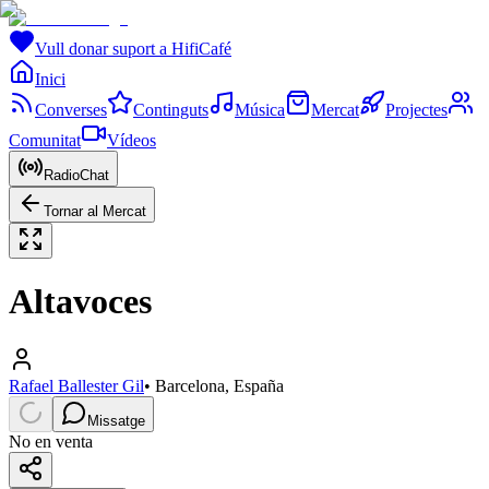
Vull donar suport a HifiCafé
Inici
Converses
Continguts
Música
Mercat
Projectes
Comunitat
Vídeos
RadioChat
Tornar al Mercat
Altavoces
Rafael Ballester Gil
•
Barcelona, España
Missatge
No en venta