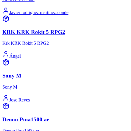
Javier rodriguez martinez-conde
KRK KRK Rokit 5 RPG2
Krk KRK Rokit 5 RPG2
Ángel
Sony M
Sony M
Jose Reyes
Denon Pma1500 ae
Denon Pma1500 ae