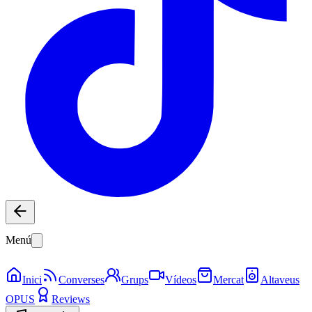
Menú
Inici
Converses
Grups
Vídeos
Mercat
Altaveus
OPUS
Reviews