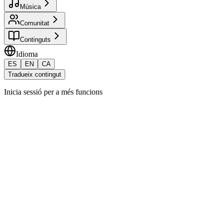
Música
Comunitat
Continguts
Idioma
ES
EN
CA
Tradueix contingut
Inicia sessió per a més funcions