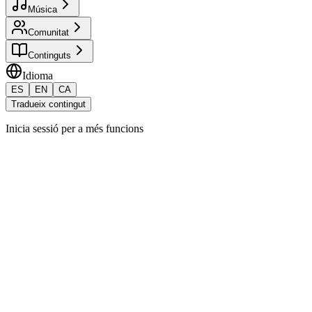
Música
Comunitat
Continguts
Idioma
ES
EN
CA
Tradueix contingut
Inicia sessió per a més funcions