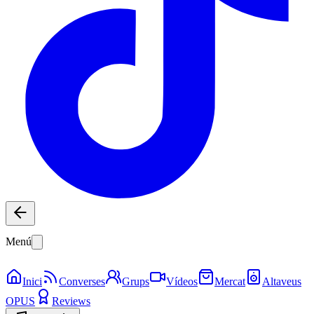
Menú
Inici
Converses
Grups
Vídeos
Mercat
Altaveus
OPUS
Reviews