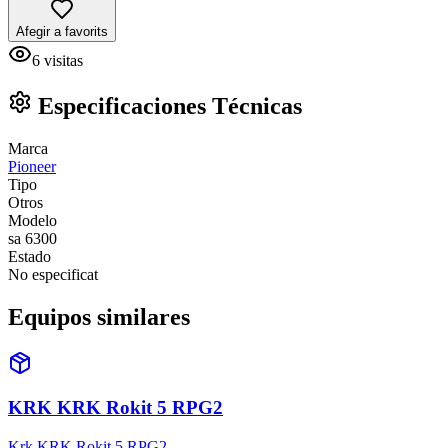
Afegir a favorits
6
visitas
Especificaciones Técnicas
Marca
Pioneer
Tipo
Otros
Modelo
sa 6300
Estado
No especificat
Equipos similares
KRK KRK Rokit 5 RPG2
Krk KRK Rokit 5 RPG2