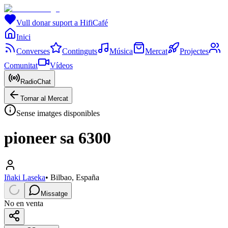
Vull donar suport a HifiCafé
Inici
Converses
Continguts
Música
Mercat
Projectes
Comunitat
Vídeos
RadioChat
Tornar al Mercat
Sense imatges disponibles
pioneer sa 6300
Iñaki Laseka
•
Bilbao, España
Missatge
No en venta