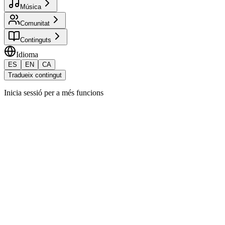
Música
Comunitat
Continguts
Idioma
ES
EN
CA
Tradueix contingut
Inicia sessió per a més funcions