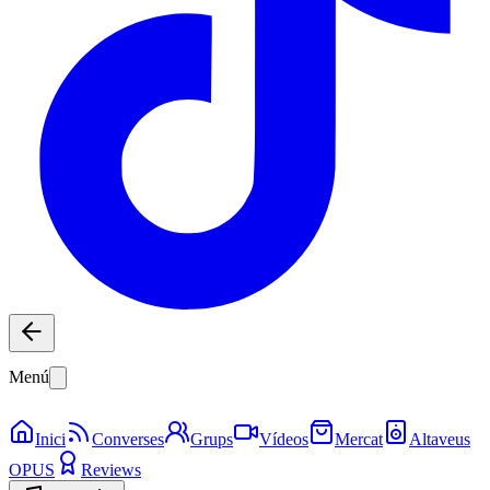
Menú
Inici
Converses
Grups
Vídeos
Mercat
Altaveus
OPUS
Reviews