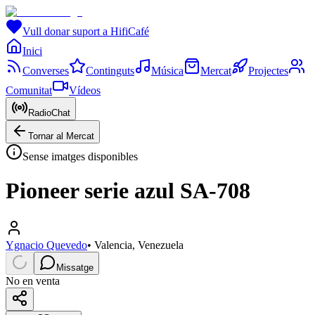
Vull donar suport a HifiCafé
Inici
Converses
Continguts
Música
Mercat
Projectes
Comunitat
Vídeos
RadioChat
Tornar al Mercat
Sense imatges disponibles
Pioneer serie azul SA-708
Ygnacio Quevedo
•
Valencia, Venezuela
Missatge
No en venta