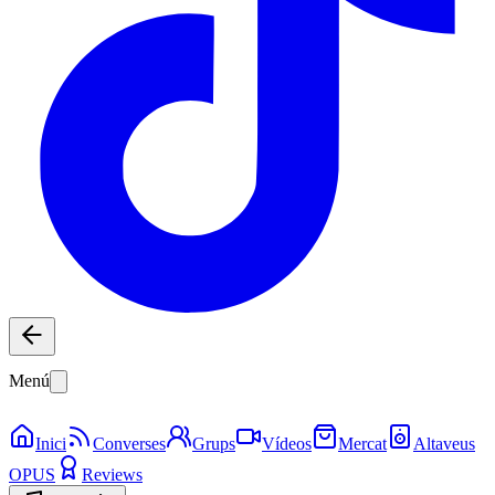
Menú
Inici
Converses
Grups
Vídeos
Mercat
Altaveus
OPUS
Reviews