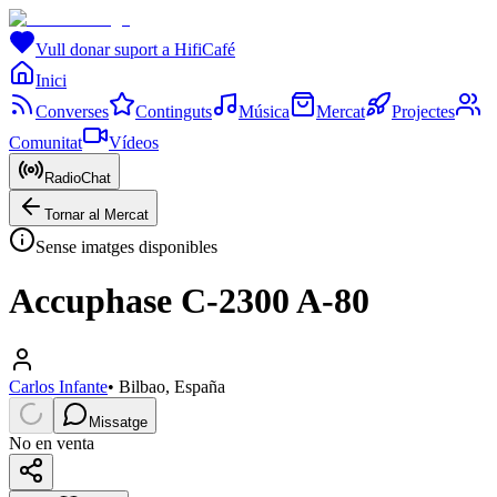
Vull donar suport a HifiCafé
Inici
Converses
Continguts
Música
Mercat
Projectes
Comunitat
Vídeos
RadioChat
Tornar al Mercat
Sense imatges disponibles
Accuphase C-2300 A-80
Carlos Infante
•
Bilbao, España
Missatge
No en venta