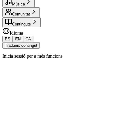
Música
Comunitat
Continguts
Idioma
ES
EN
CA
Tradueix contingut
Inicia sessió per a més funcions