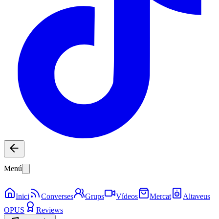
Menú
Inici
Converses
Grups
Vídeos
Mercat
Altaveus
OPUS
Reviews