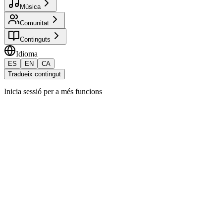
Música
Comunitat
Continguts
Idioma
ES
EN
CA
Tradueix contingut
Inicia sessió per a més funcions