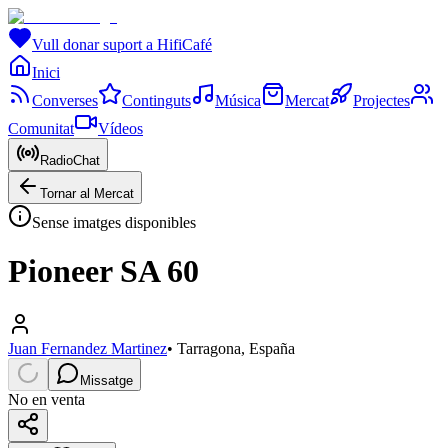
Vull donar suport a HifiCafé
Inici
Converses
Continguts
Música
Mercat
Projectes
Comunitat
Vídeos
RadioChat
Tornar al Mercat
Sense imatges disponibles
Pioneer SA 60
Juan Fernandez Martinez
•
Tarragona, España
Missatge
No en venta