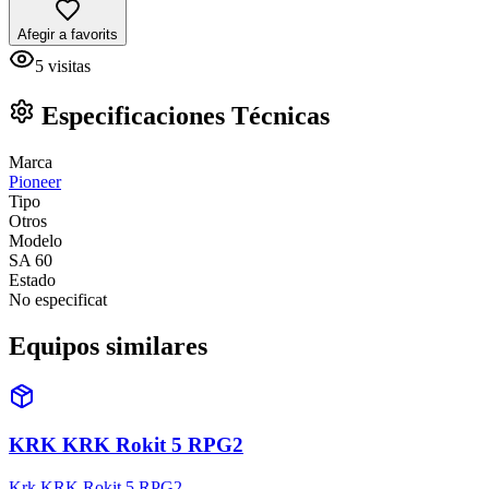
Afegir a favorits
5
visitas
Especificaciones Técnicas
Marca
Pioneer
Tipo
Otros
Modelo
SA 60
Estado
No especificat
Equipos similares
KRK KRK Rokit 5 RPG2
Krk KRK Rokit 5 RPG2