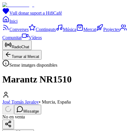
Vull donar suport a HifiCafé
Inici
Converses
Continguts
Música
Mercat
Projectes
Comunitat
Vídeos
RadioChat
Tornar al Mercat
Sense imatges disponibles
Marantz NR1510
José Tomás Javaloy
•
Murcia, España
Missatge
No en venta