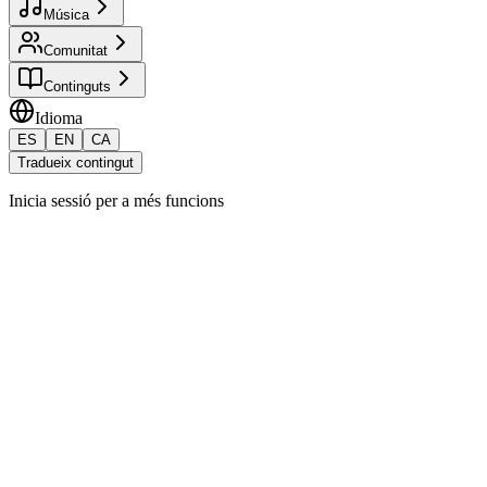
Música
Comunitat
Continguts
Idioma
ES
EN
CA
Tradueix contingut
Inicia sessió per a més funcions