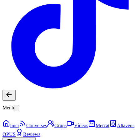
Menú
Inici
Converses
Grups
Vídeos
Mercat
Altaveus
OPUS
Reviews