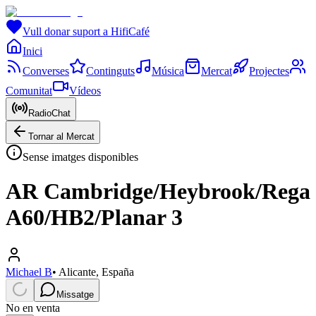
Vull donar suport a HifiCafé
Inici
Converses
Continguts
Música
Mercat
Projectes
Comunitat
Vídeos
RadioChat
Tornar al Mercat
Sense imatges disponibles
AR Cambridge/Heybrook/Rega
A60/HB2/Planar 3
Michael B
•
Alicante, España
Missatge
No en venta