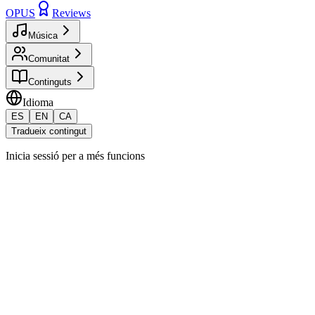
OPUS
Reviews
Música
Comunitat
Continguts
Idioma
ES
EN
CA
Tradueix contingut
Inicia sessió per a més funcions