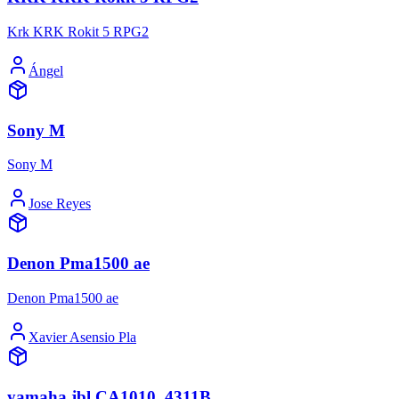
Krk KRK Rokit 5 RPG2
Ángel
Sony M
Sony M
Jose Reyes
Denon Pma1500 ae
Denon Pma1500 ae
Xavier Asensio Pla
yamaha jbl CA1010, 4311B