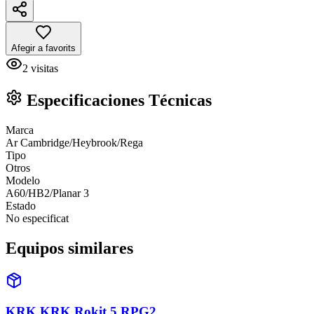
Afegir a favorits
2
visitas
Especificaciones Técnicas
Marca
Ar Cambridge/Heybrook/Rega
Tipo
Otros
Modelo
A60/HB2/Planar 3
Estado
No especificat
Equipos similares
KRK KRK Rokit 5 RPG2