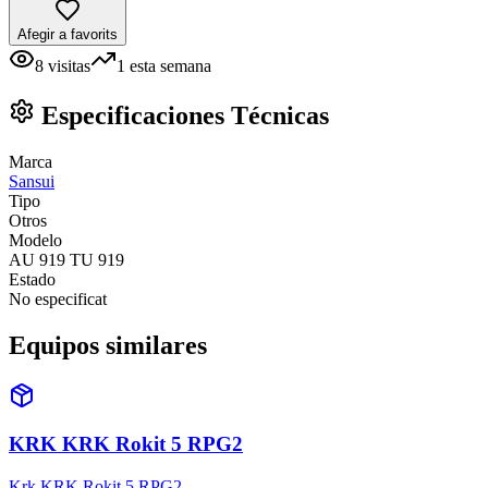
Afegir a favorits
8
visitas
1
esta semana
Especificaciones Técnicas
Marca
Sansui
Tipo
Otros
Modelo
AU 919 TU 919
Estado
No especificat
Equipos similares
KRK KRK Rokit 5 RPG2
Krk KRK Rokit 5 RPG2