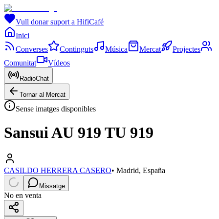
Vull donar suport a HifiCafé
Inici
Converses
Continguts
Música
Mercat
Projectes
Comunitat
Vídeos
RadioChat
Tornar al Mercat
Sense imatges disponibles
Sansui AU 919 TU 919
CASILDO HERRERA CASERO
•
Madrid, España
Missatge
No en venta