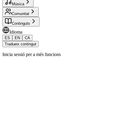
Música
Comunitat
Continguts
Idioma
ES
EN
CA
Tradueix contingut
Inicia sessió per a més funcions