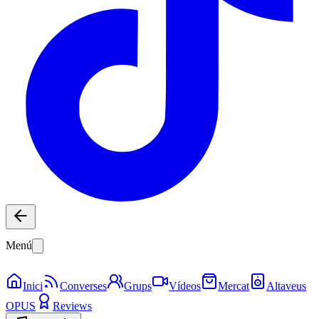
Menú
Inici
Converses
Grups
Vídeos
Mercat
Altaveus
OPUS
Reviews