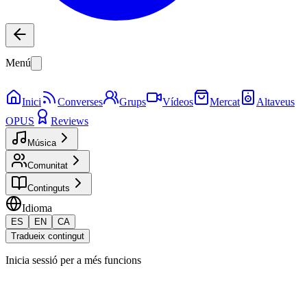
Menú
Inici
Converses
Grups
Vídeos
Mercat
Altaveus
OPUS
Reviews
Música
Comunitat
Continguts
Idioma
ES
EN
CA
Tradueix contingut
Inicia sessió per a més funcions