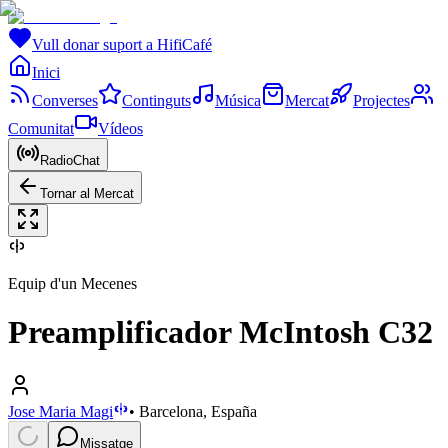
Vull donar suport a HifiCafé
Inici
Converses
Continguts
Música
Mercat
Projectes
Comunitat
Vídeos
RadioChat
Tornar al Mercat
Equip d'un Mecenes
Preamplificador McIntosh C32
Jose Maria Magi
•
Barcelona, España
Missatge