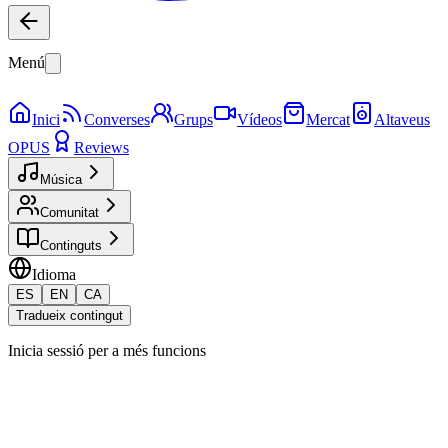
Menú
Inici
Converses
Grups
Vídeos
Mercat
Altaveus
OPUS
Reviews
Música
Comunitat
Continguts
Idioma
ES
EN
CA
Tradueix contingut
Inicia sessió per a més funcions