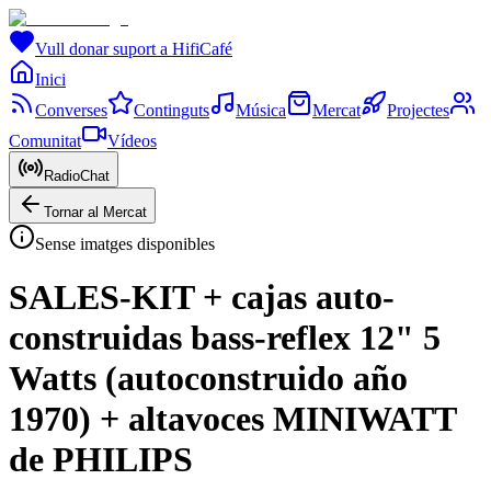
Vull donar suport a HifiCafé
Inici
Converses
Continguts
Música
Mercat
Projectes
Comunitat
Vídeos
RadioChat
Tornar al Mercat
Sense imatges disponibles
SALES-KIT + cajas auto-
construidas bass-reflex 12" 5
Watts (autoconstruido año
1970) + altavoces MINIWATT
de PHILIPS