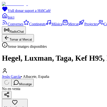
Vull donar suport a HifiCafé
Inici
Converses
Continguts
Música
Mercat
Projectes
C
RadioChat
Tornar al Mercat
Sense imatges disponibles
Hegel, Luxman, Taga, Kef H95,
Jesús García
•
Albacete, España
Missatge
No en venta