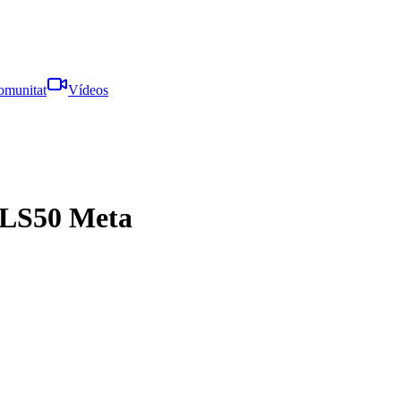
omunitat
Vídeos
 LS50 Meta