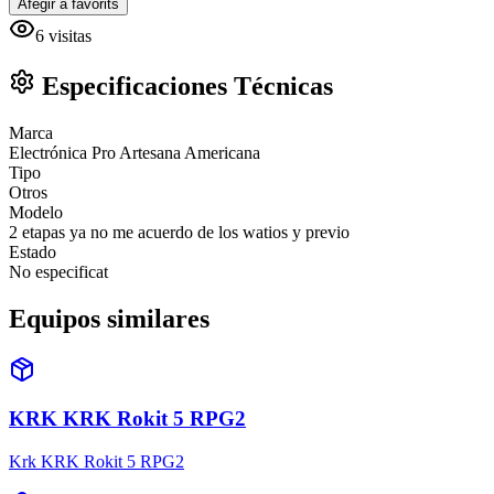
Afegir a favorits
6
visitas
Especificaciones Técnicas
Marca
Electrónica Pro Artesana Americana
Tipo
Otros
Modelo
2 etapas ya no me acuerdo de los watios y previo
Estado
No especificat
Equipos similares
KRK KRK Rokit 5 RPG2
Krk KRK Rokit 5 RPG2