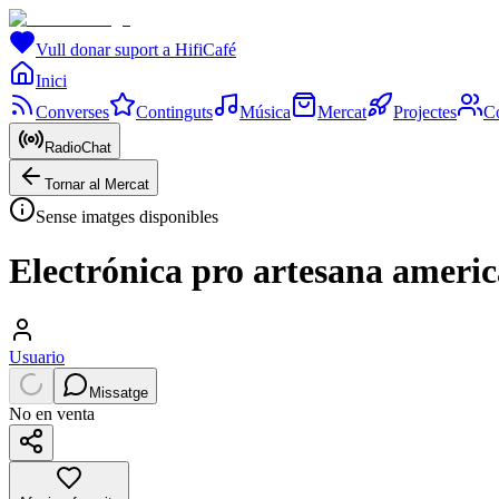
Vull donar suport a HifiCafé
Inici
Converses
Continguts
Música
Mercat
Projectes
C
RadioChat
Tornar al Mercat
Sense imatges disponibles
Electrónica pro artesana americ
Usuario
Missatge
No en venta