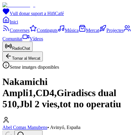
Vull donar suport a HifiCafé
Inici
Converses
Continguts
Música
Mercat
Projectes
Comunitat
Vídeos
RadioChat
Tornar al Mercat
Sense imatges disponibles
Nakamichi
Ampli1,CD4,Giradiscs dual
510,Jbl 2 vies,tot no operatiu
Abel Comas Manubens
•
Avinyó, España