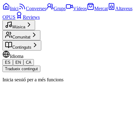
Inici
Converses
Grups
Vídeos
Mercat
Altaveus
OPUS
Reviews
Música
Comunitat
Continguts
Idioma
ES
EN
CA
Tradueix contingut
Inicia sessió per a més funcions